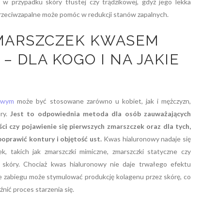
w przypadku skóry tłustej czy trądzikowej, gdyż jego lekka
 przeciwzapalne może pomóc w redukcji stanów zapalnych.
MARSZCZEK KWASEM
 DLA KOGO I NA JAKIE
nowym
może być stosowane zarówno u kobiet, jak i mężczyzn,
óry.
Jest to odpowiednia metoda dla osób zauważających
ści czy pojawienie się pierwszych zmarszczek oraz dla tych,
oprawić kontury i objętość ust.
Kwas hialuronowy nadaje się
k, takich jak zmarszczki mimiczne, zmarszczki statyczne czy
 skóry. Chociaż kwas hialuronowy nie daje trwałego efektu
e zabiegu może stymulować produkcję kolagenu przez skórę, co
nić proces starzenia się.