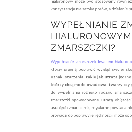
hialuronowy może być stosowany również 
konsystencja nie zatyka porów, a działanie
WYPEŁNIANIE Z
HIALURONOWYM –
ZMARSZCZKI?
Wypełnianie zmarszczek kwasem hialuro
którzy pragną poprawić wygląd swojej sk
oznaki starzenia, takie jak utrata jędrno
którzy chcą modelować owal twarzy czy p
do wypełniania różnego rodzaju zmarszcze
zmarszczki spowodowane utratą objętości
usunięcia zmarszczek, regularne powtarzani
prowadzi do poprawy jej jędrności i może opóź