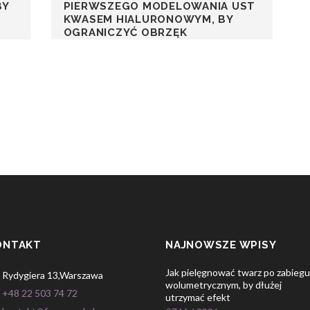
BY
PIERWSZEGO MODELOWANIA UST
KWASEM HIALURONOWYM, BY
OGRANICZYĆ OBRZĘK
ONTAKT
NAJNOWSZE WPISY
Jak pielęgnować twarz po zabiegu
Rydygiera 13,Warszawa
wolumetrycznym, by dłużej
+48 22 503 74 72
utrzymać efekt