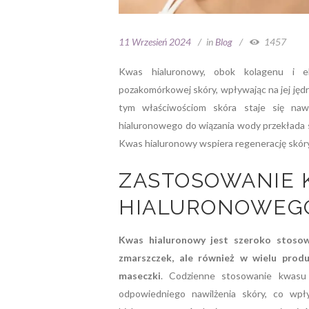
11 Wrzesień 2024
in
Blog
1457
Kwas hialuronowy, obok kolagenu i el
pozakomórkowej skóry, wpływając na jej jędr
tym właściwościom skóra staje się naw
hialuronowego do wiązania wody przekłada s
Kwas hialuronowy wspiera regenerację skóry 
ZASTOSOWANIE 
HIALURONOWEGO
Kwas hialuronowy jest szeroko stosow
zmarszczek, ale również w wielu produ
maseczki
. Codzienne stosowanie kwasu h
odpowiedniego nawilżenia skóry, co wpł