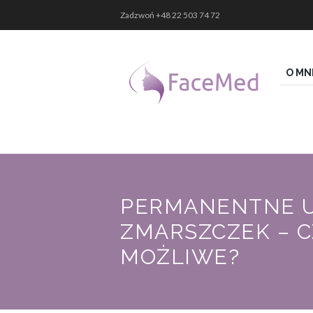
Zadzwoń
+48 22 503 74 72
O MN
PERMANENTNE U
ZMARSZCZEK – C
MOŻLIWE?