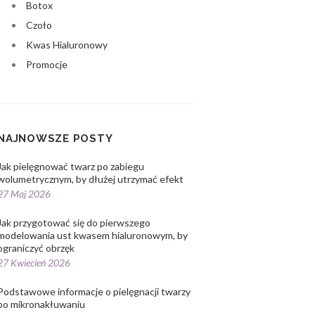
Botox
Czoło
Kwas Hialuronowy
Promocje
NAJNOWSZE POSTY
Jak pielęgnować twarz po zabiegu
wolumetrycznym, by dłużej utrzymać efekt
27 Maj 2026
Jak przygotować się do pierwszego
modelowania ust kwasem hialuronowym, by
ograniczyć obrzęk
27 Kwiecień 2026
Podstawowe informacje o pielęgnacji twarzy
po mikronakłuwaniu