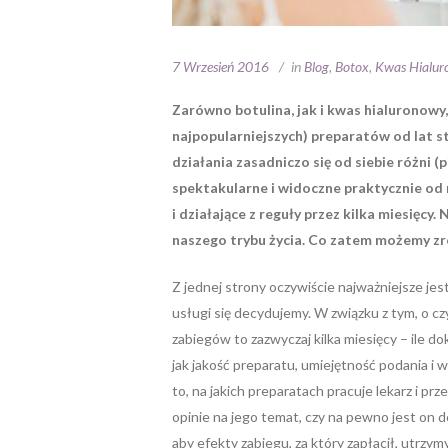
7 Wrzesień 2016
in
Blog
,
Botox
,
Kwas Hialu
Zarówno botulina, jak i kwas hialuronowy,
najpopularniejszych) preparatów od lat 
działania zasadniczo się od siebie różni (p
spektakularne i widoczne praktycznie od 
i działające z reguły przez kilka miesięcy
naszego trybu życia. Co zatem możemy zro
Z jednej strony oczywiście najważniejsze jes
usługi się decydujemy. W związku z tym, o 
zabiegów to zazwyczaj kilka miesięcy – ile d
jak jakość preparatu, umiejętność podania i 
to, na jakich preparatach pracuje lekarz i pr
opinie na jego temat, czy na pewno jest on d
aby efekty zabiegu, za który zapłacił, utrzymy