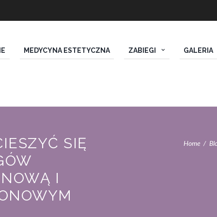
IE
MEDYCYNA ESTETYCZNA
ZABIEGI
GALERIA
IESZYĆ SIĘ
Home
Bl
EGÓW
INOWĄ I
RONOWYM