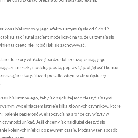
st kwas hialuronowy, jego efekty utrzymują się od 6 do 12
toksu, tak i tutaj pacjent może liczyć na to, że utrzymają się
winien (a czego nie) robić i jak się zachowywać.
ane do skóry właściwej bardzo dobrze uzupełniają jego
iając zmarszczki, modelując usta, poprawiając objętość i kontur
generacyjne skóry. Nawet po całkowitym wchłonięciu się
.
asu hialuronowego, żeby jak najdłużej móc cieszyć się tymi
owanym wypełniaczem istnieje kilka głównych czynników, które
imi: palenie papierosów, ekspozycja na słońce czy wizyty w
 czynności unikać. Jeśli chcemy jak najdłużej cieszyć się
anie kolejnych iniekcji po pewnym czasie. Można w ten sposób
początkowego.