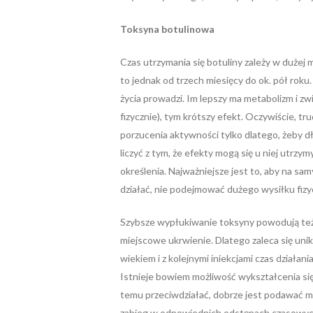
Toksyna botulinowa
Czas utrzymania się botuliny zależy w dużej
to jednak od trzech miesięcy do ok. pół roku. 
życia prowadzi. Im lepszy ma metabolizm i zw
fizycznie), tym krótszy efekt. Oczywiście, t
porzucenia aktywności tylko dlatego, żeby dł
liczyć z tym, że efekty mogą się u niej utrzym
określenia. Najważniejsze jest to, aby na sam
działać, nie podejmować dużego wysiłku fizyc
Szybsze wypłukiwanie toksyny powodują też 
miejscowe ukrwienie. Dlatego zaleca się unik
wiekiem i z kolejnymi iniekcjami czas działani
Istnieje bowiem możliwość wykształcenia się 
temu przeciwdziałać, dobrze jest podawać m
zabieg w odpowiednich odstępach czasowych 