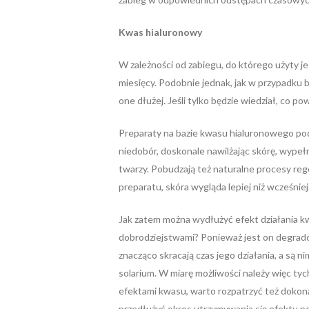
Kwas hialuronowy
W zależności od zabiegu, do którego użyty je
miesięcy. Podobnie jednak, jak w przypadku bo
one dłużej. Jeśli tylko będzie wiedział, co po
Preparaty na bazie kwasu hialuronowego pod
niedobór, doskonale nawilżając skórę, wypełn
twarzy. Pobudzają też naturalne procesy re
preparatu, skóra wygląda lepiej niż wcześniej
Jak zatem można wydłużyć efekt działania kw
dobrodziejstwami? Ponieważ jest on degrad
znacząco skracają czas jego działania, a są n
solarium. W miarę możliwości należy więc tych
efektami kwasu, warto rozpatrzyć też dokon
przedłużyć okres utrzymywania się efektu 