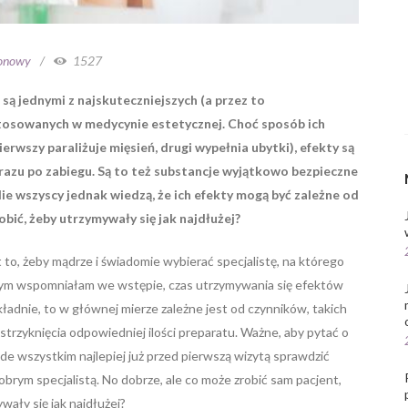
ronowy
1527
 są jednymi z najskuteczniejszych (a przez to
stosowanych w medycynie estetycznej. Choć sposób ich
ierwszy paraliżuje mięsień, drugi wypełnia ubytki), efekty są
razu po zabiegu. Są to też substancje wyjątkowo bezpieczne
. Nie wszyscy jednak wiedzą, że ich efekty mogą być zależne od
bić, żeby utrzymywały się jak najdłużej?
t to, żeby mądrze i świadomie wybierać specjalistę, na którego
czym wspomniałam we wstępie, czas utrzymywania się efektów
okładnie, to w głównej mierze zależne jest od czynników, takich
wstrzyknięcia odpowiedniej ilości preparatu. Ważne, aby pytać o
zede wszystkim najlepiej już przed pierwszą wizytą sprawdzić
obrym specjalistą. No dobrze, ale co może zrobić sam pacjent,
wały się jak najdłużej?