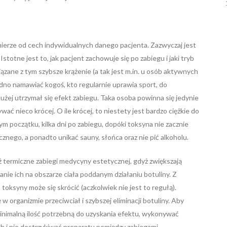
 mierze od cech indywidualnych danego pacjenta. Zazwyczaj jest
Istotne jest to, jak pacjent zachowuje się po zabiegu i jaki tryb
iązane z tym szybsze krążenie (a tak jest m.in. u osób aktywnych
rudno namawiać kogoś, kto regularnie uprawia sport, do
użej utrzymał się efekt zabiegu. Taka osoba powinna się jedynie
ywać nieco krócej. O ile krócej, to niestety jest bardzo ciężkie do
ym początku, kilka dni po zabiegu, dopóki toksyna nie zacznie
znego, a ponadto unikać sauny, słońca oraz nie pić alkoholu.
termiczne zabiegi medycyny estetycznej, gdyż zwiększają
anie ich na obszarze ciała poddanym działaniu botuliny. Z
a toksyny może się skrócić (aczkolwiek nie jest to regułą).
w organizmie przeciwciał i szybszej eliminacji botuliny. Aby
inimalną ilość potrzebną do uzyskania efektu, wykonywać
i nie dostrzykiwać preparatu pomiędzy zabiegami.