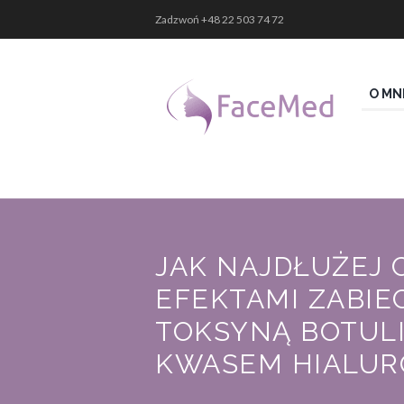
Zadzwoń
+48 22 503 74 72
O MN
JAK NAJDŁUŻEJ C
EFEKTAMI ZABI
TOKSYNĄ BOTUL
KWASEM HIALU