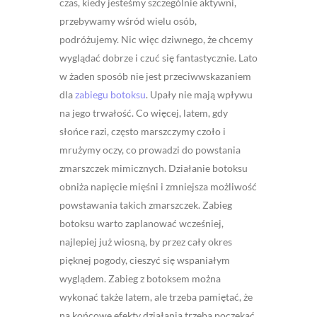
czas, kiedy jesteśmy szczególnie aktywni,
przebywamy wśród wielu osób,
podróżujemy. Nic więc dziwnego, że chcemy
wyglądać dobrze i czuć się fantastycznie. Lato
w żaden sposób nie jest przeciwwskazaniem
dla
zabiegu botoksu
. Upały nie mają wpływu
na jego trwałość. Co więcej, latem, gdy
słońce razi, często marszczymy czoło i
mrużymy oczy, co prowadzi do powstania
zmarszczek mimicznych. Działanie botoksu
obniża napięcie mięśni i zmniejsza możliwość
powstawania takich zmarszczek. Zabieg
botoksu warto zaplanować wcześniej,
najlepiej już wiosną, by przez cały okres
pięknej pogody, cieszyć się wspaniałym
wyglądem. Zabieg z botoksem można
wykonać także latem, ale trzeba pamiętać, że
na końcowe efekty działania trzeba poczekać