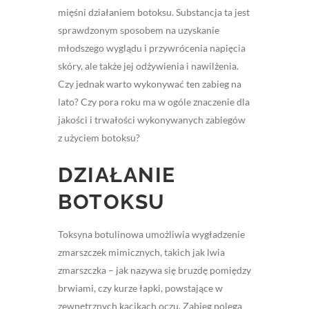
mięśni działaniem botoksu. Substancja ta jest
sprawdzonym sposobem na uzyskanie
młodszego wyglądu i przywrócenia napięcia
skóry, ale także jej odżywienia i nawilżenia.
Czy jednak warto wykonywać ten zabieg na
lato? Czy pora roku ma w ogóle znaczenie dla
jakości i trwałości wykonywanych zabiegów
z użyciem botoksu?
DZIAŁANIE
BOTOKSU
Toksyna botulinowa umożliwia wygładzenie
zmarszczek mimicznych, takich jak lwia
zmarszczka – jak nazywa się bruzdę pomiędzy
brwiami, czy kurze łapki, powstające w
zewnętrznych kącikach oczu. Zabieg polega