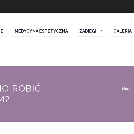
IE
MEDYCYNA ESTETYCZNA
ZABIEGI
GALERIA
NO ROBIĆ
Home
M?