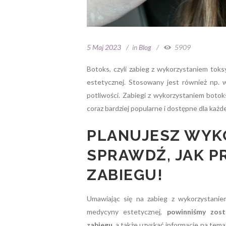
5 Maj 2023
in
Blog
5909
Botoks, czyli zabieg z wykorzystaniem toks
estetycznej. Stosowany jest również np. 
potliwości. Zabiegi z wykorzystaniem botok
coraz bardziej popularne i dostępne dla ka
PLANUJESZ WYK
SPRAWDŹ, JAK P
ZABIEGU!
Umawiając się na zabieg z wykorzystanie
medycyny estetycznej,
powinniśmy zos
zabiegu
, a także uzyskać informacje na tema