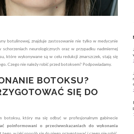
yny botulinowej, znajduje zastosowanie nie tylko w medycynie
w schorzeniach neurologicznych oraz w przypadku nadmiernej
su, które wykonywane są w celu redukcji zmarszczek, stają się
żdego. Czego nie należy robić przed botoksem? Podpowiadamy.
ONANIE BOTOKSU?
RZYGOTOWAĆ SIĘ DO
m botoksu, który ma się odbyć w profesjonalnym gabinecie
tać poinformowani o przeciwwskazaniach do wykonania
t tego, w jaki sposób się do niego przygotować i czego nie robić.