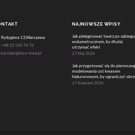
ONTAKT
NAJNOWSZE WPISY
Jak pielęgnować twarz po zabiegu
Rydygiera 13,Warszawa
wolumetrycznym, by dłużej
+48 22 503 74 72
utrzymać efekt
kontakt@face-med.pl
27 Maj 2026
Jak przygotować się do pierwsze
modelowania ust kwasem
hialuronowym, by ograniczyć obrz
27 Kwiecień 2026