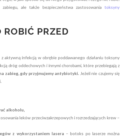
 zabiegu, ale także bezpieczeństwa zastosowania
toksyny
 ROBIĆ PRZED
 z aktywną infekcją w obrębie poddawanego działaniu toksyny
fekcją dróg oddechowych i innymi chorobami, które przebiegają z
na zabieg, gdy przyjmujemy antybiotyki.
Jeżeli nie czujemy się
.
ać alkoholu,
stosowania leków przeciwzakrzepowych i rozrzedzających krew –
egów z wykorzystaniem lasera
– botoks po laserze można