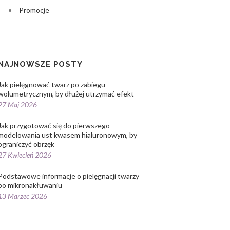
Promocje
NAJNOWSZE POSTY
Jak pielęgnować twarz po zabiegu
wolumetrycznym, by dłużej utrzymać efekt
27 Maj 2026
Jak przygotować się do pierwszego
modelowania ust kwasem hialuronowym, by
ograniczyć obrzęk
27 Kwiecień 2026
Podstawowe informacje o pielęgnacji twarzy
po mikronakłuwaniu
13 Marzec 2026